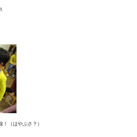
ス
線！（はやぶさ？）