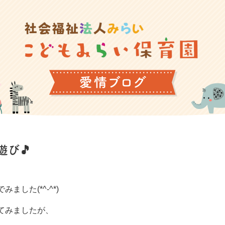
び🎵
した(*^-^*)
てみましたが、