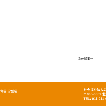
次の記事
→
社会福祉法人み
育園 常盤園
〒005-085
TEL: 011-211-