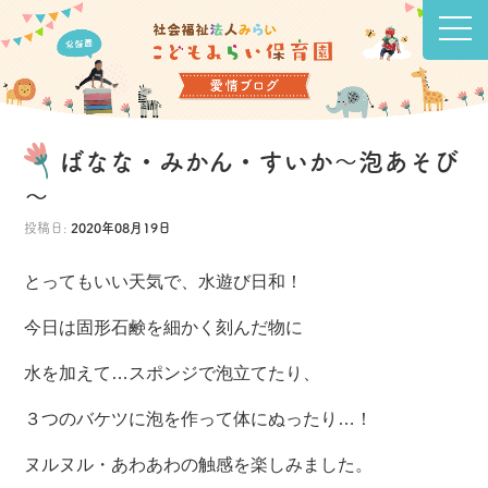
ばなな・みかん・すいか～泡あそび
～
投稿日:
2020年08月19日
とってもいい天気で、水遊び日和！
今日は固形石鹸を細かく刻んだ物に
水を加えて…スポンジで泡立てたり、
３つのバケツに泡を作って体にぬったり…！
ヌルヌル・あわあわの触感を楽しみました。